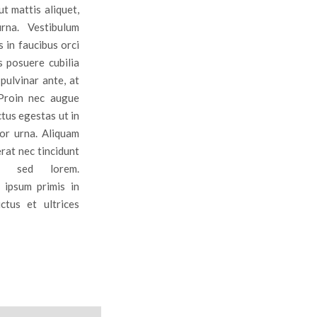
ut mattis aliquet,
ie e leggende
rna. Vestibulum
 in faucibus orci
s posuere cubilia
pulvinar ante, at
 Proin nec augue
tus egestas ut in
or urna. Aliquam
rat nec tincidunt
te sed lorem.
 ipsum primis in
ctus et ultrices