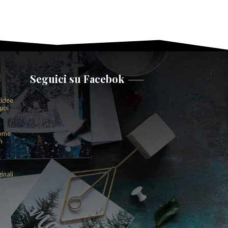
Seguici su Facebok
 Idee
uoi
come
n
inali