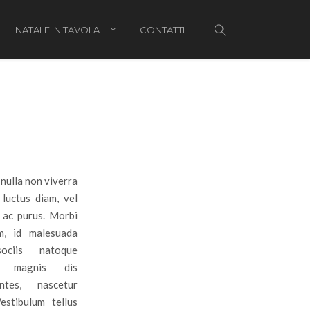
NATALE IN TAVOLA
CONTATTI
li di Natale per bambini
i di Natale per lui
i di Natale per lei
nulla non viverra
 luctus diam, vel
i di Natale per genitori e parenti
ac purus. Morbi
m, id malesuada
hetti regalo
ciis natoque
t magnis dis
ntes, nascetur
estibulum tellus
tale