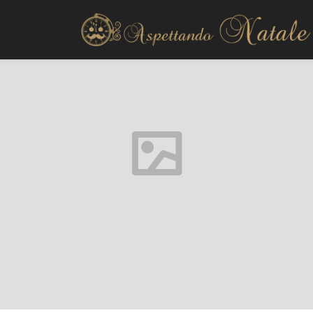
Decorazioni esterno
Decorazioni interno
Alberi di Natale
Presepi natalizi
Ghirlande
Fai da te
La tavola