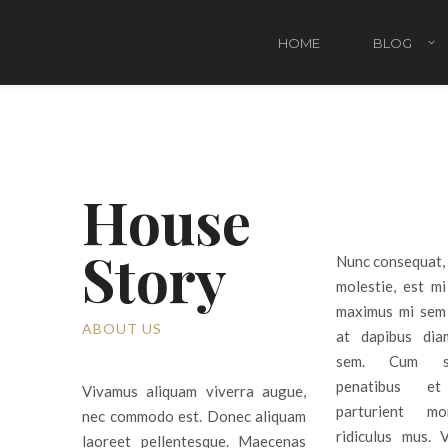
HOME
BLOG
Attività Natalizie da fare con i bambini
Rega
House
Regali di Natale per bambini
Regal
Story
Regal
Nunc consequat, 
molestie, est mi
Regal
maximus mi sem 
ABOUT US
at dapibus dia
Pacc
sem. Cum so
penatibus e
Vivamus aliquam viverra augue,
parturient mo
nec commodo est. Donec aliquam
ridiculus mus. V
Il Na
laoreet pellentesque. Maecenas