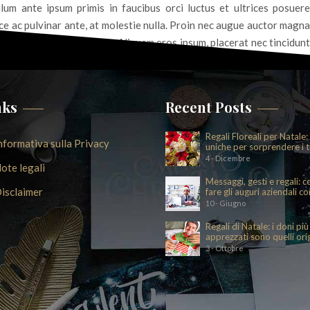
lum ante ipsum primis in faucibus orci luctus et ultrices posuere
ce ac pulvinar ante, at molestie nulla. Proin nec augue auctor magna
in nibh. Ut in tempor urna. Aliquam eros ipsum, placerat nec tincidunt
 lorem.
nks
Recent Posts
Regali Floreali per Natale:
nformativa sulla Privacy
uniche per sorprendere i t
cari
4 - Dicembre
ote legali
Messaggi, gesti e regali: 
isclaimer
fare gli auguri aziendali co
eleganza e intenzione
10 - Giugno
Regali di Natale: i doni più
apprezzati sono quelli orig
e divertenti
3 - Ottobre