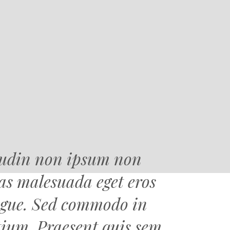
itudin non ipsum non
ras malesuada eget eros
ngue. Sed commodo in
tium. Praesent quis sem