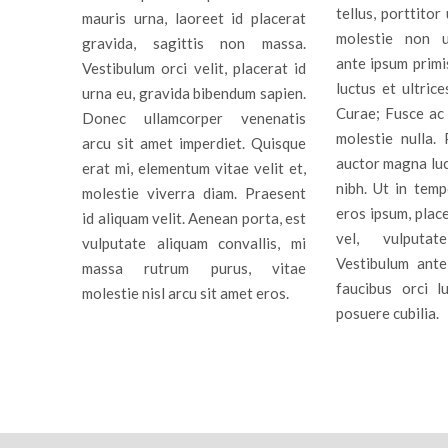
tellus, porttitor 
mauris urna, laoreet id placerat
Stor
molestie non u
gravida, sagittis non massa.
ante ipsum primis
Vestibulum orci velit, placerat id
luctus et ultrice
urna eu, gravida bibendum sapien.
Curae; Fusce ac 
Donec ullamcorper venenatis
molestie nulla.
arcu sit amet imperdiet. Quisque
auctor magna luc
erat mi, elementum vitae velit et,
nibh. Ut in temp
molestie viverra diam. Praesent
eros ipsum, place
id aliquam velit. Aenean porta, est
vel, vulputa
vulputate aliquam convallis, mi
Vestibulum ante
massa rutrum purus, vitae
faucibus orci lu
molestie nisl arcu sit amet eros.
posuere cubilia.