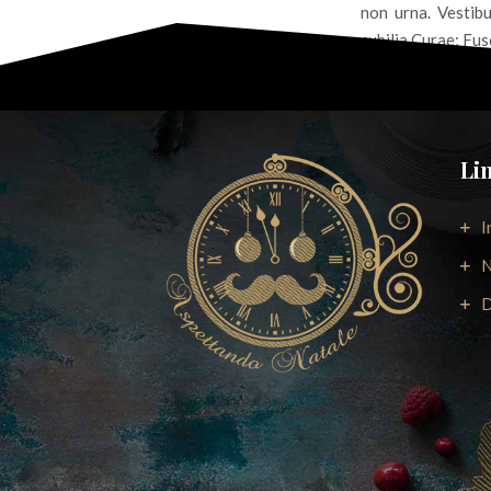
non urna. Vestibu
cubilia Curae; Fus
luctus egestas ut 
vel, vulputate sed
Li
I
N
D