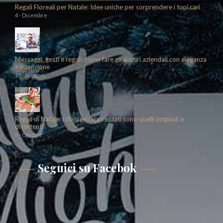
Regali Floreali per Natale: Idee uniche per sorprendere i tuoi cari
4 - Dicembre
Messaggi, gesti e regali: come fare gli auguri aziendali con eleganza
e intenzione
10 - Giugno
Regali di Natale: i doni più apprezzati sono quelli originali e
divertenti
3 - Ottobre
Seguici su Facebok