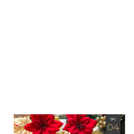
DIC
04