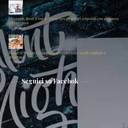
Messaggi, gesti e regali: come fare gli auguri aziendali con eleganza
e intenzione
10 - Giugno
Regali di Natale: i doni più apprezzati sono quelli originali e
divertenti
3 - Ottobre
Seguici su Facebok