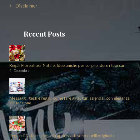
Disclaimer
Recent Posts
Regali Floreali per Natale: Idee uniche per sorprendere i tuoi cari
4 - Dicembre
Messaggi, gesti e regali: come fare gli auguri aziendali con eleganza
e intenzione
10 - Giugno
Regali di Natale: i doni più apprezzati sono quelli originali e