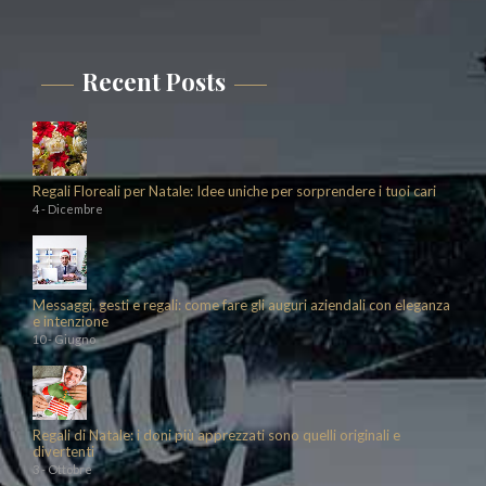
Recent Posts
Regali Floreali per Natale: Idee uniche per sorprendere i tuoi cari
4 - Dicembre
Messaggi, gesti e regali: come fare gli auguri aziendali con eleganza
e intenzione
10 - Giugno
Regali di Natale: i doni più apprezzati sono quelli originali e
divertenti
3 - Ottobre