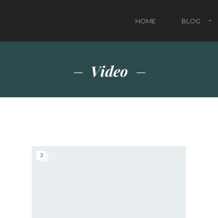
HOME
BLOG
Video
Attività Natalizie da fare con i bambini
Rega
Regali di Natale per bambini
Regal
Regal
Regal
3
Pacc
Il Na