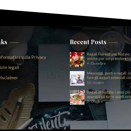
nks
Recent Posts
Regali Floreali per Natale:
nformativa sulla Privacy
uniche per sorprendere i t
cari
4 - Dicembre
ote legali
Messaggi, gesti e regali: 
isclaimer
fare gli auguri aziendali co
eleganza e intenzione
10 - Giugno
Regali di Natale: i doni più
apprezzati sono quelli orig
e divertenti
3 - Ottobre