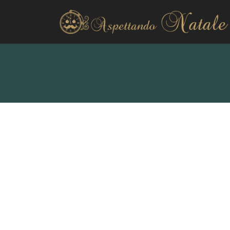
Decorazioni esterno
Decorazioni interno
Alberi di Natale
Presepi natalizi
Ghirlande
Fai da te
La tavola