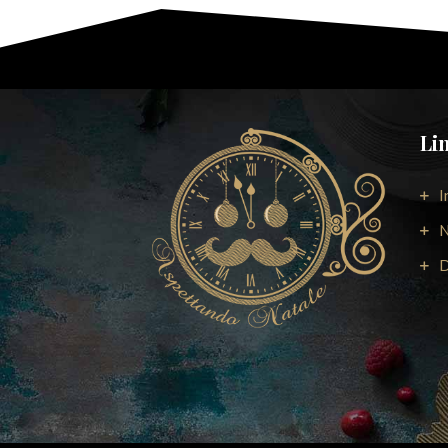
Li
I
N
D