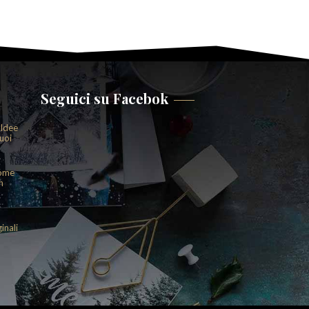
Seguici su Facebok
 Idee
uoi
come
n
inali