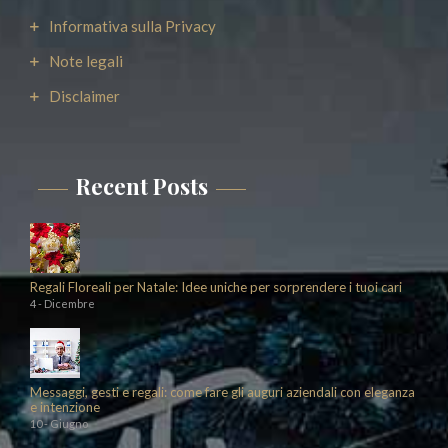
Informativa sulla Privacy
Note legali
Disclaimer
Recent Posts
Regali Floreali per Natale: Idee uniche per sorprendere i tuoi cari
4 - Dicembre
Messaggi, gesti e regali: come fare gli auguri aziendali con eleganza
e intenzione
10 - Giugno