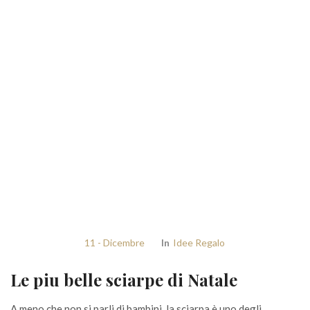
11 - Dicembre
In
Idee Regalo
Le piu belle sciarpe di Natale
A meno che non si parli di bambini, la sciarpa è uno degli