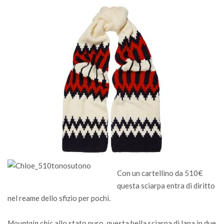
Con un cartellino da 510€
questa sciarpa entra di diritto
nel reame dello sfizio per pochi.
Mountain chic
allo stato puro, questa bella sciarpa di lana in due