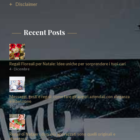
Disclaimer
Recent Posts
Regali Floreali per Natale: Idee uniche per sorprendere i tuoi cari
4 - Dicembre
Messaggi, gesti e regali: come fare gli auguri aziendali con eleganza
e intenzione
10 - Giugno
Regali di Natale: i doni più apprezzati sono quelli originali e
divertenti