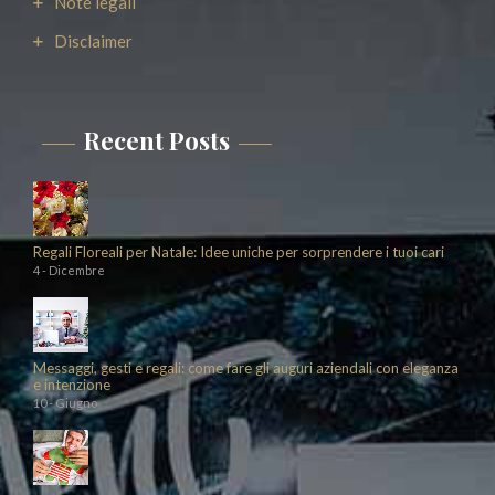
Note legali
Disclaimer
Recent Posts
Regali Floreali per Natale: Idee uniche per sorprendere i tuoi cari
4 - Dicembre
Messaggi, gesti e regali: come fare gli auguri aziendali con eleganza
e intenzione
10 - Giugno