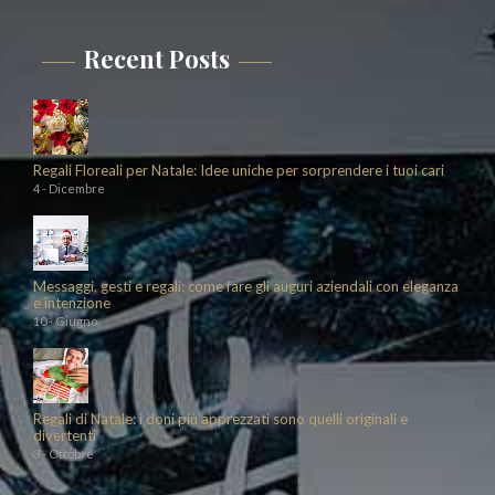
Recent Posts
Regali Floreali per Natale: Idee uniche per sorprendere i tuoi cari
4 - Dicembre
Messaggi, gesti e regali: come fare gli auguri aziendali con eleganza
e intenzione
10 - Giugno
Regali di Natale: i doni più apprezzati sono quelli originali e
divertenti
3 - Ottobre