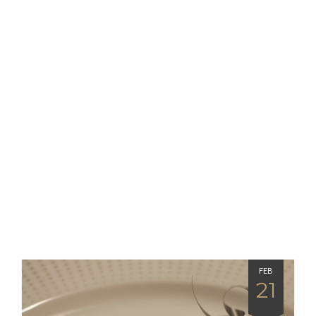
FEB
21