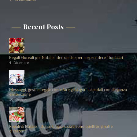
Recent Posts
Regali Floreali per Natale: Idee uniche per sorprendere i tuoi cari
4 - Dicembre
Messaggi, gesti e regali: come fare gli auguri aziendali con eleganza
e intenzione
10 - Giugno
Regali di Natale: i doni più apprezzati sono quelli originali e
divertenti
3 - Ottobre