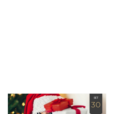
SET
30