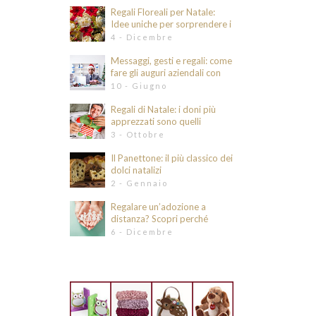
Regali Floreali per Natale:
Idee uniche per sorprendere i
tuoi cari
4 - Dicembre
Messaggi, gesti e regali: come
fare gli auguri aziendali con
eleganza e intenzione
10 - Giugno
Regali di Natale: i doni più
apprezzati sono quelli
originali e divertenti
3 - Ottobre
Il Panettone: il più classico dei
dolci natalizi
2 - Gennaio
Regalare un’adozione a
distanza? Scopri perché
6 - Dicembre