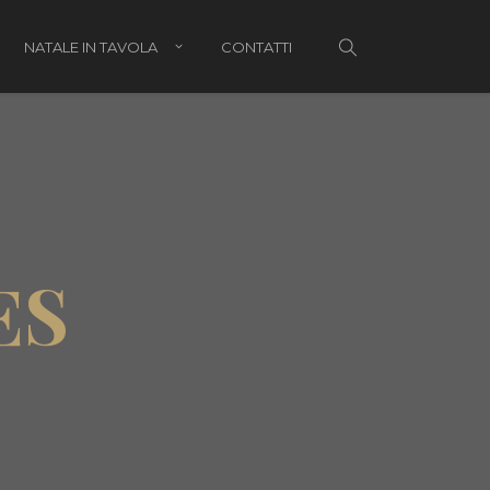
NATALE IN TAVOLA
CONTATTI
li di Natale per bambini
i di Natale per lui
ES
i di Natale per lei
i di Natale per genitori e parenti
hetti regalo
tale