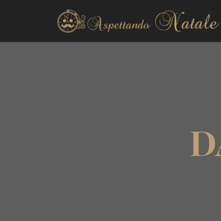
Decorazioni esterno
Decorazioni interno
D
Alberi di Natale
Presepi natalizi
Ghirlande
Fai da te
La tavola