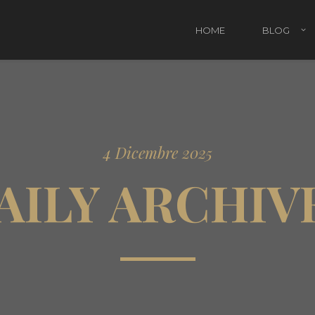
HOME
BLOG
Attività Natalizie da fare con i bambini
Rega
4 Dicembre 2025
Regali di Natale per bambini
Regal
AILY ARCHIV
Regal
Regal
Pacc
Il Na