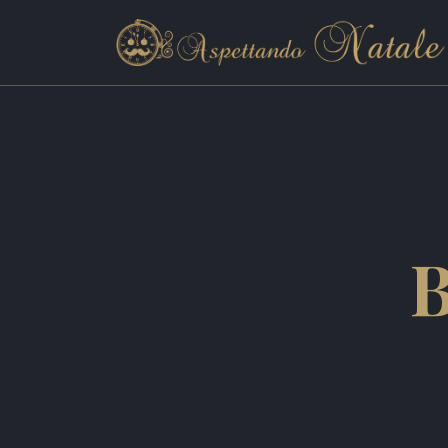
Decorazioni esterno
Decorazioni interno
Alberi di Natale
Presepi natalizi
Ghirlande
Fai da te
La tavola