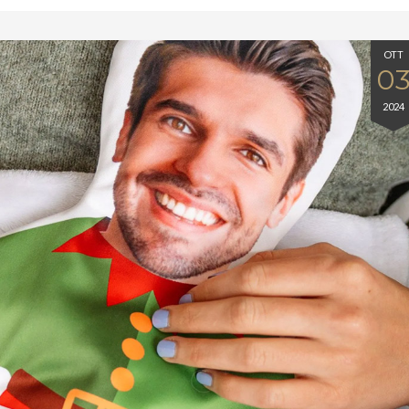
OTT
0
2024