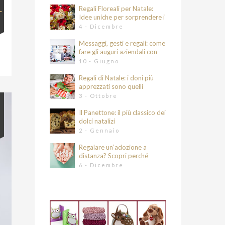
4
Regali Floreali per Natale:
Idee uniche per sorprendere i
tuoi cari
4 - Dicembre
Messaggi, gesti e regali: come
fare gli auguri aziendali con
eleganza e intenzione
10 - Giugno
Regali di Natale: i doni più
apprezzati sono quelli
originali e divertenti
3 - Ottobre
Il Panettone: il più classico dei
dolci natalizi
2 - Gennaio
Regalare un’adozione a
distanza? Scopri perché
6 - Dicembre