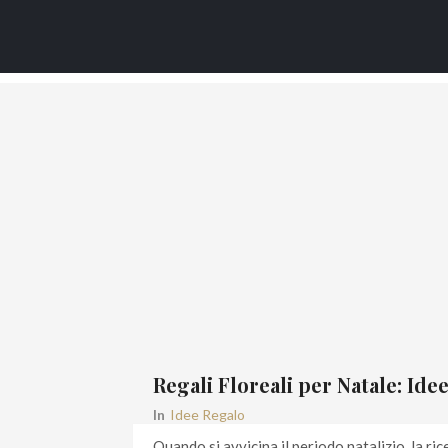
Pacchetti regalo
Regali Floreali per Natale: Ide
In
Idee Regalo
Quando si avvicina il periodo natalizio, la r