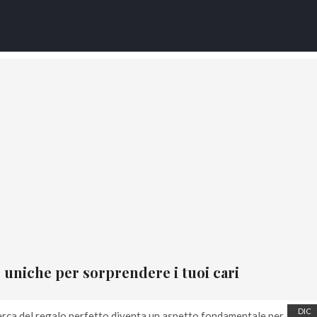
Stor
e uniche per sorprendere i tuoi cari
DIC
icerca del regalo perfetto diventa un aspetto fondamentale per