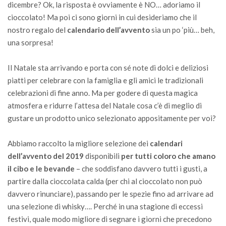
dicembre? Ok, la risposta è ovviamente è NO… adoriamo il
cioccolato! Ma poi ci sono giorni in cui desideriamo che il
nostro regalo del
calendario dell’avvento
sia un po ‘più… beh,
una sorpresa!
Il Natale sta arrivando e porta con sé note di dolci e deliziosi
piatti per celebrare con la famiglia e gli amici le tradizionali
celebrazioni di fine anno. Ma p
er godere di questa magica
atmosfera e ridurre l’attesa del Natale cosa c’è di meglio di
gustare un prodotto unico selezionato appositamente per voi?
Abbiamo raccolto la migliore selezione dei
calendari
dell’avvento del 2019
disponibili
per tutti coloro che amano
il cibo e le bevande
– che soddisfano davvero tutti i gusti, a
partire dalla cioccolata calda (per chi al cioccolato non può
davvero rinunciare), passando per le spezie fino ad arrivare ad
una selezione di whisky….
Perché in una stagione di eccessi
festivi, quale modo migliore di segnare i giorni che precedono