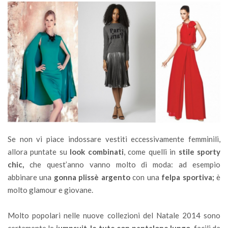
Se non vi piace indossare vestiti eccessivamente femminili,
allora puntate su
look combinati
, come quelli in
stile sporty
chic,
che quest’anno vanno molto di moda: ad esempio
abbinare una
gonna plissè argento
con una
felpa sportiva;
è
molto glamour e giovane.
Molto popolari nelle nuove collezioni del Natale 2014 sono
certamente le
jumpsuit, le tute con pantalone lungo,
facili da