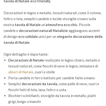
tavola di Natale
eco friendly
.
Decorazioni
in legno e
metallo,
tessuti naturali
,
come il cotone
,
feltro o
tela
,
semplici
candele
e
lucide
stoviglie
creano sulla
nostra
tavola di Natale
un’
atmosfera
eco
chic
.
Piccole
candele e
decorazioni naturali
Natalizie
aggiungono
accenti
di design
eco solidale
unici per
un
elegante
decorazione
della
tavola di Natale
.
Ogni dettaglio
è importante
:
Decorazioni di Natale
realizzate in
legno chiaro
,
metallo
e
tessuti naturali
,
come fiocchi di neve
in legno
,
miniature di
alberi di Natale
, cuori e stelle
Porta candele
in ferro battuto
per
candele fatte a mano
Semplici
decorazioni
da tavola
,
come
palle di neve
, cuori e
fiocchi
fatti di
tela,
lana, feltro o
yuta
B
icchieri
scintillanti
,
stoviglie
da tavola
in metallo
, piatti
grigi, beige o
bianchi
.