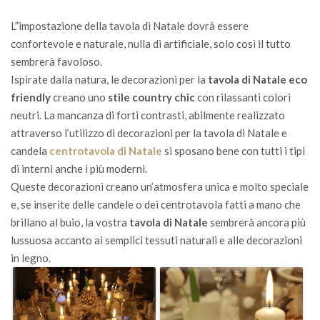
L”i
mpostazione
della
tavola di Natale dovrà essere
confortevole e
naturale,
nulla di artificiale
, solo così il tutto
sembrerà favoloso
.
Ispirate dalla natura
, le
decorazioni per la
tavola
di Natale eco
friendly
creano
uno
stile
country chic
con rilassanti
colori
neutri
.
La mancanza di
forti contrasti
,
abilmente
realizzato
attraverso l’utilizzo di
decorazioni per la tavola
di Natale e
candela
centrotavola
di Natale
si sposano bene
con tutti i tipi
di
interni
anche i più moderni
.
Queste decorazioni
creano
un’
atmosfera unica
e molto speciale
e, se inserite delle
candele o dei centrotavola
fatti a mano
che
brillano al buio
, la vostra
tavola di Natale
sembrerà
ancora più
lussuosa
accanto ai
semplici
tessuti naturali e
alle decorazioni
in legno
.