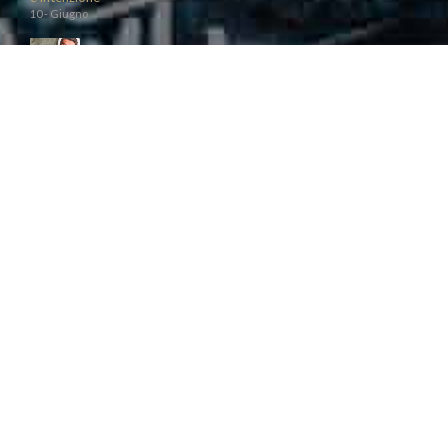
10 - Giugno
Regali di Natale: i doni più apprezzati sono quelli originali e
divertenti
3 - Ottobre
Seguici su Facebok