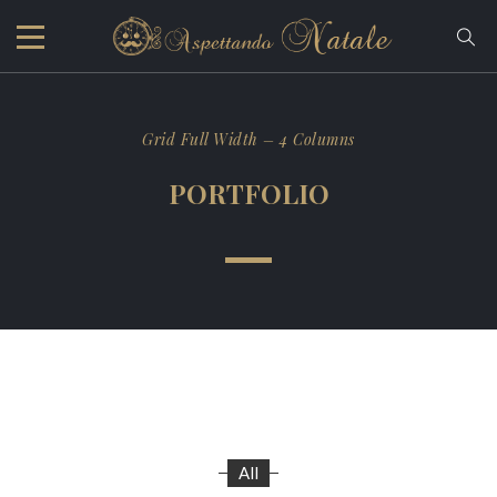
Grid Full Width – 4 Columns
PORTFOLIO
All