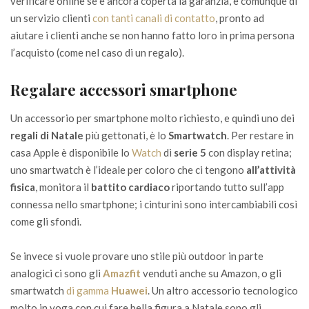
verificare online se è ancora coperta la garanzia, e comunque di
un servizio clienti
con tanti canali di contatto
, pronto ad
aiutare i clienti anche se non hanno fatto loro in prima persona
l’acquisto (come nel caso di un regalo).
Regalare accessori smartphone
Un accessorio per smartphone molto richiesto, e quindi uno dei
regali di Natale
più gettonati, è lo
Smartwatch
. Per restare in
casa Apple è disponibile lo
Watch
di
serie 5
con display retina;
uno smartwatch è l’ideale per coloro che ci tengono
all’attività
fisica
, monitora il
battito
cardiaco
riportando tutto sull’app
connessa nello smartphone; i cinturini sono intercambiabili così
come gli sfondi.
Se invece si vuole provare uno stile più outdoor in parte
analogici ci sono gli
Amazfit
venduti anche su Amazon, o gli
smartwatch
di gamma
Huawei
. Un altro accessorio tecnologico
molto in voga con cui fare bella figura a Natale sono gli