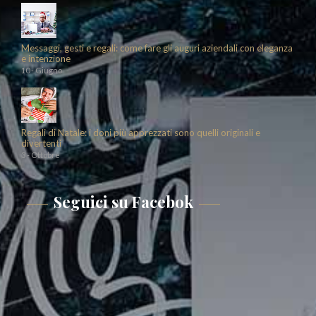
Messaggi, gesti e regali: come fare gli auguri aziendali con eleganza
e intenzione
10 - Giugno
Regali di Natale: i doni più apprezzati sono quelli originali e
divertenti
3 - Ottobre
Seguici su Facebok