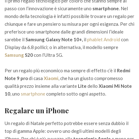
Il primo regalo tecnologico per coloro che stanno sempre al
passo con l’innovazione è sicuramente uno
smartphone
. Nel
mondo della tecnologia è infatti possibile trovare un regalo per
chiunque e fare un pensiero su misura per ogni esigenza. Per chi
preferisce uno smartphone dalle grandi dimensioni l’ideale
sarebbe il
Samsung Galaxy Note 10+,
il
phablet Android
con
Display da 6.8 pollici; o in alternativa, il modello sempre
Samsung
S20
con l’Ultra 5G.
Per un regalo più economico ma sempre di effetto c’è il
Redmi
Note 9 pro
di casa
Xiaomi
, che ha un giusto compromesso
qualità prezzo insieme alla variante
Lite
dello
Xiaomi Mi Note
10
, uno
smartphone
completo sotto ogni aspetto.
Regalare un iPhone
Un regalo di Natale perfetto potrebbe essere senza dubbio il
top di gamma Apple: ovvero uno degli ultimi modelli degli
iPhone. Per chi è più avvezzo alla
tecnologia
Apple
e meno per