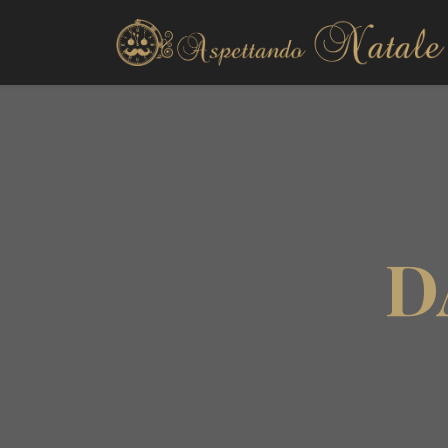
Decorazioni esterno
Decorazioni interno
D
Alberi di Natale
Presepi natalizi
Ghirlande
Fai da te
La tavola