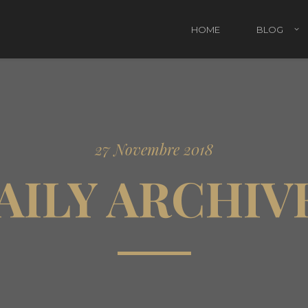
HOME
BLOG
Attività Natalizie da fare con i bambini
Rega
27 Novembre 2018
Regali di Natale per bambini
Regal
AILY ARCHIV
Regal
Regal
Pacc
Il Na