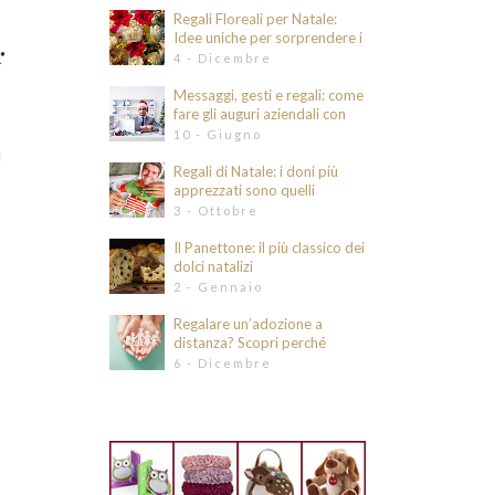
Regali Floreali per Natale:
Idee uniche per sorprendere i
r
tuoi cari
4 - Dicembre
Messaggi, gesti e regali: come
fare gli auguri aziendali con
eleganza e intenzione
10 - Giugno
i
Regali di Natale: i doni più
apprezzati sono quelli
originali e divertenti
3 - Ottobre
Il Panettone: il più classico dei
dolci natalizi
2 - Gennaio
Regalare un’adozione a
distanza? Scopri perché
6 - Dicembre