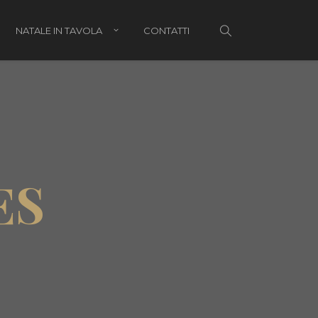
NATALE IN TAVOLA
CONTATTI
li di Natale per bambini
i di Natale per lui
ES
i di Natale per lei
i di Natale per genitori e parenti
hetti regalo
tale