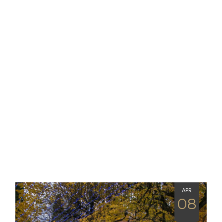
APR
08