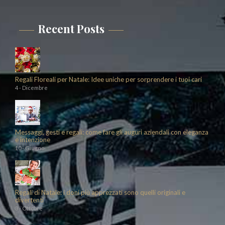
Recent Posts
Regali Floreali per Natale: Idee uniche per sorprendere i tuoi cari
4 - Dicembre
Messaggi, gesti e regali: come fare gli auguri aziendali con eleganza
e intenzione
10 - Giugno
Regali di Natale: i doni più apprezzati sono quelli originali e
divertenti
3 - Ottobre