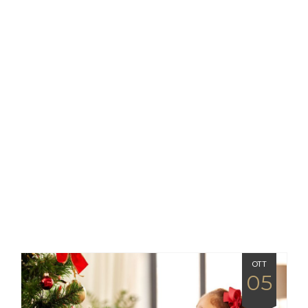
OTT
05