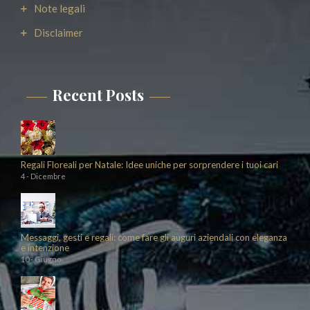
Note legali
Disclaimer
Recent Posts
Regali Floreali per Natale: Idee uniche per sorprendere i tuoi cari
4 - Dicembre
Messaggi, gesti e regali: come fare gli auguri aziendali con eleganza
e intenzione
10 - Giugno