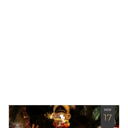
NOV
17