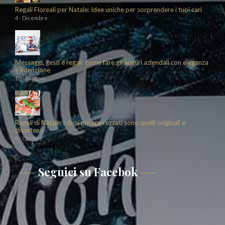
Regali Floreali per Natale: Idee uniche per sorprendere i tuoi cari
4 - Dicembre
Messaggi, gesti e regali: come fare gli auguri aziendali con eleganza
e intenzione
10 - Giugno
Regali di Natale: i doni più apprezzati sono quelli originali e
divertenti
3 - Ottobre
Seguici su Facebok