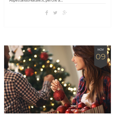
AspettandoNatale.it, perché a…
NOV
09