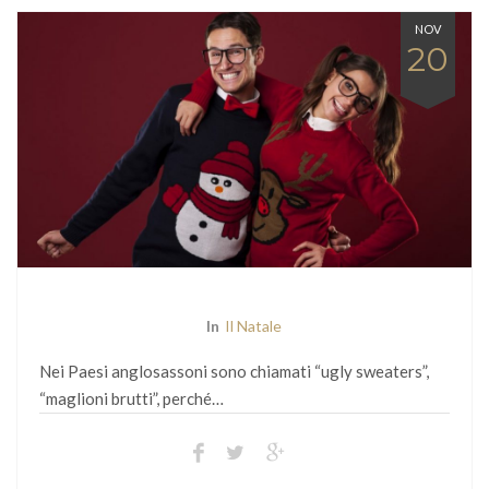
NOV
20
In
Il Natale
Nei Paesi anglosassoni sono chiamati “ugly sweaters”,
“maglioni brutti”, perché…