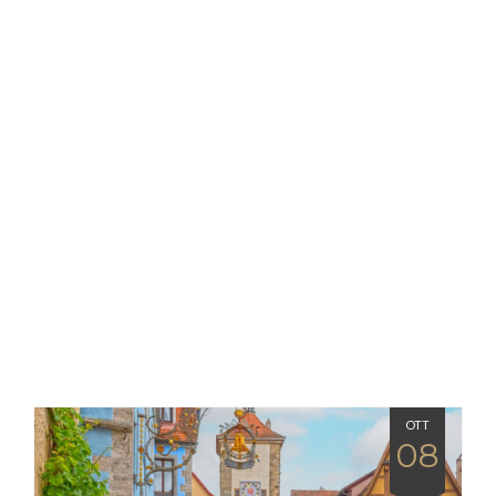
OTT
08