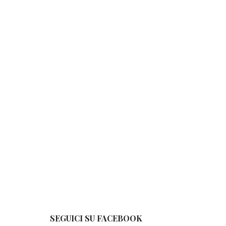
SEGUICI SU FACEBOOK