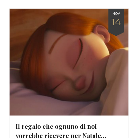
NOV
14
Il regalo che ognuno di noi
vorrebbe ricevere per Natale…