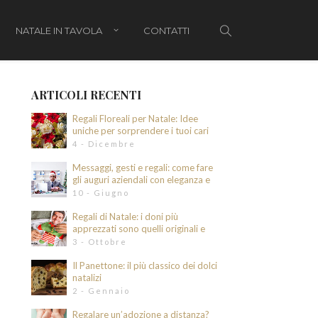
NATALE IN TAVOLA
CONTATTI
ARTICOLI RECENTI
Regali Floreali per Natale: Idee
li di Natale per bambini
uniche per sorprendere i tuoi cari
4 - Dicembre
i di Natale per lui
Messaggi, gesti e regali: come fare
gli auguri aziendali con eleganza e
i di Natale per lei
intenzione
10 - Giugno
i di Natale per genitori e parenti
Regali di Natale: i doni più
apprezzati sono quelli originali e
divertenti
3 - Ottobre
hetti regalo
Il Panettone: il più classico dei dolci
natalizi
2 - Gennaio
tale
Regalare un’adozione a distanza?