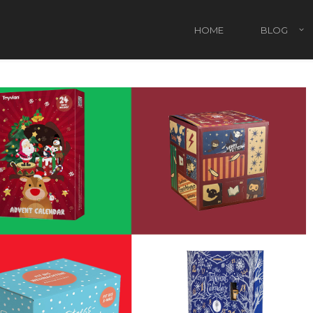
HOME
BLOG
Attività Natalizie da fare con i bambini
Rega
Regali di Natale per bambini
Regal
Regal
Regal
Pacc
Il Na