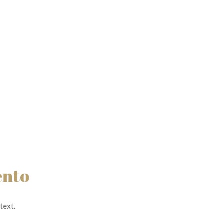
ento
text.