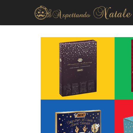
Decorazioni esterno
Decorazioni interno
Alberi di Natale
Presepi natalizi
Ghirlande
Fai da te
La tavola