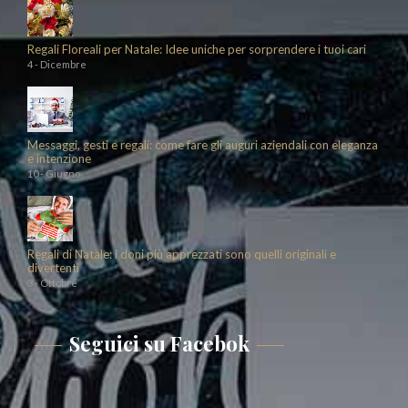
Regali Floreali per Natale: Idee uniche per sorprendere i tuoi cari
4 - Dicembre
Messaggi, gesti e regali: come fare gli auguri aziendali con eleganza
e intenzione
10 - Giugno
Regali di Natale: i doni più apprezzati sono quelli originali e
divertenti
3 - Ottobre
Seguici su Facebok