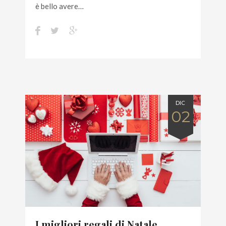
è bello avere…
DIC
02
I migliori regali di Natale