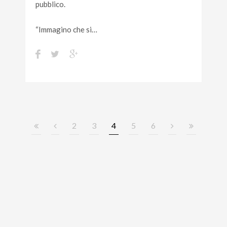
pubblico.
“Immagino che si…
2
3
4
5
6