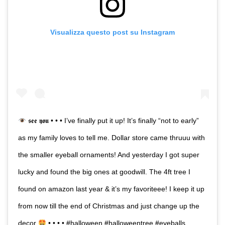
Visualizza questo post su Instagram
𝖘𝖊𝖊 𝖞𝖔𝖚 • • • I’ve finally put it up! It’s finally “not to early”
as my family loves to tell me. Dollar store came thruuu with
the smaller eyeball ornaments! And yesterday I got super
lucky and found the big ones at goodwill. The 4ft tree I
found on amazon last year & it’s my favoriteee! I keep it up
from now till the end of Christmas and just change up the
decor
• • • • #halloween #halloweentree #eyeballs