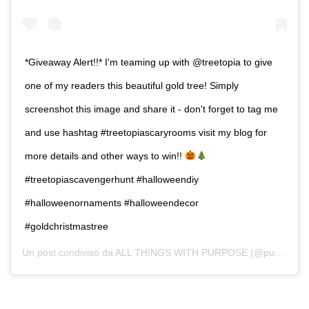
*Giveaway Alert!!* I'm teaming up with @treetopia to give
one of my readers this beautiful gold tree! Simply
screenshot this image and share it - don't forget to tag me
and use hashtag #treetopiascaryrooms visit my blog for
more details and other ways to win!!
#treetopiascavengerhunt #halloweendiy
#halloweenornaments #halloweendecor
#goldchristmastree
Un post condiviso da
ALL THINGS WITH PURPOSE
(@purposeblog) in data: