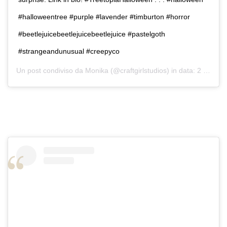
#halloweentree #purple #lavender #timburton #horror
#beetlejuicebeetlejuicebeetlejuice #pastelgoth
#strangeandunusual #creepyco
Un post condiviso da
Monika
(@craftgirlstudios) in data:
2 Ott 2019 alle ore 11:26 PDT