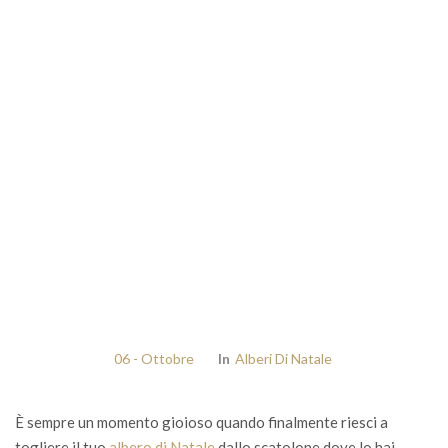
06 - Ottobre
In
Alberi Di Natale
È sempre un momento gioioso quando finalmente riesci a
togliere il tuo
albero di Natale
dallo scatolone dove lo hai