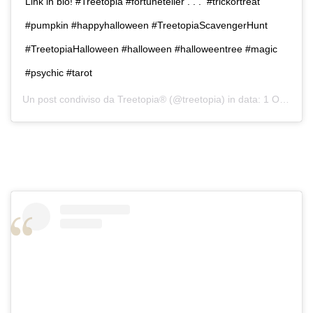
Link in bio! #Treetopia #fortuneteller⁠ .⁠ .⁠ .⁠ ⁠ #trickortreat
#pumpkin #happyhalloween #TreetopiaScavengerHunt
#TreetopiaHalloween #halloween #halloweentree #magic
#psychic #tarot
Un post condiviso da
Treetopia®
(@treetopia) in data:
1 Ott 2019 alle ore 5:00 PDT