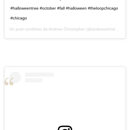
#halloweentree #october #fall #halloween #theloopchicago
#chicago
Un post condiviso da
Andrew Christopher
(@andrewchristopher8737) in data: