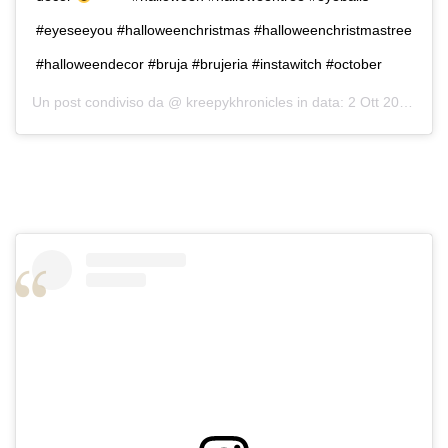
#eyeseeyou #halloweenchristmas #halloweenchristmastree
#halloweendecor #bruja #brujeria #instawitch #october
Un post condiviso da @
kreepykhronicles
in data:
2 Ott 2019 alle ore 1:42 PDT