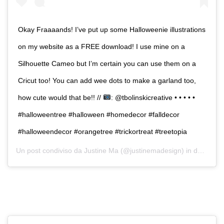
Okay Fraaaands! I’ve put up some Halloweenie illustrations
on my website as a FREE download! I use mine on a
Silhouette Cameo but I’m certain you can use them on a
Cricut too! You can add wee dots to make a garland too,
how cute would that be!! //
: @tbolinskicreative • • • • •
#halloweentree #halloween #homedecor #falldecor
#halloweendecor #orangetree #trickortreat #treetopia
Un post condiviso da
Justine Ma
(@justinemadesign) in data:
2 O