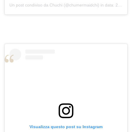
Un post condiviso da
Chuchi
(@chumermaidchi) in data:
28 Set 2019 alle ore 9:44 PDT
Visualizza questo post su Instagram