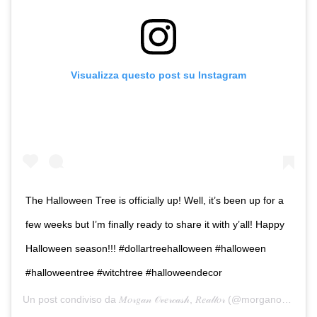
Visualizza questo post su Instagram
The Halloween Tree is officially up! Well, it’s been up for a
few weeks but I’m finally ready to share it with y’all! Happy
Halloween season!!! #dollartreehalloween #halloween
#halloweentree #witchtree #halloweendecor
Un post condiviso da
𝑀𝑜𝓇𝑔𝒶𝓃 𝒪𝓋𝑒𝓇𝒸𝒶𝓈𝒽, 𝑅𝑒𝒶𝓁𝓉𝑜𝓇
(@morganovercashrealtor) in data: