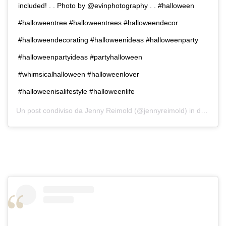
included! . . Photo by @evinphotography . . #halloween
#halloweentree #halloweentrees #halloweendecor
#halloweendecorating #halloweenideas #halloweenparty
#halloweenpartyideas #partyhalloween
#whimsicalhalloween #halloweenlover
#halloweenisalifestyle #halloweenlife
Un post condiviso da
Jenny Reimold
(@jennyreimold) in data:
29 