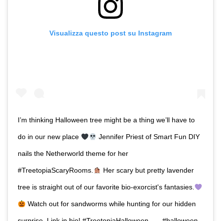
Visualizza questo post su Instagram
I’m thinking Halloween tree might be a thing we’ll have to
do in our new place
Jennifer Priest of Smart Fun DIY
nails the Netherworld theme for her
#TreetopiaScaryRooms.
Her scary but pretty lavender
tree is straight out of our favorite bio-exorcist's fantasies.
Watch out for sandworms while hunting for our hidden
surprise. Link in bio! #TreetopiaHalloween⁠ .⁠ .⁠ .⁠ #halloween