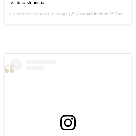
#interiorsforinspo
Un post condiviso da
44haven
(@44haven) in data:
29 Set 2019 alle ore 3:55 PDT