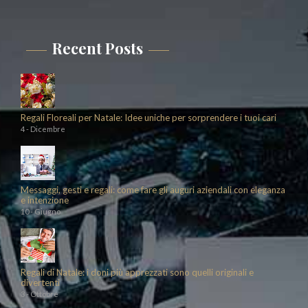
Recent Posts
Regali Floreali per Natale: Idee uniche per sorprendere i tuoi cari
4 - Dicembre
Messaggi, gesti e regali: come fare gli auguri aziendali con eleganza
e intenzione
10 - Giugno
Regali di Natale: i doni più apprezzati sono quelli originali e
divertenti
3 - Ottobre