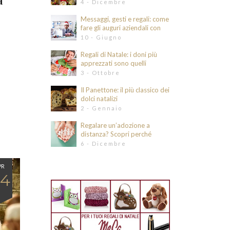
a
tuoi cari
4 - Dicembre
Messaggi, gesti e regali: come
fare gli auguri aziendali con
eleganza e intenzione
10 - Giugno
Regali di Natale: i doni più
apprezzati sono quelli
originali e divertenti
3 - Ottobre
Il Panettone: il più classico dei
dolci natalizi
2 - Gennaio
Regalare un’adozione a
distanza? Scopri perché
6 - Dicembre
PR
4