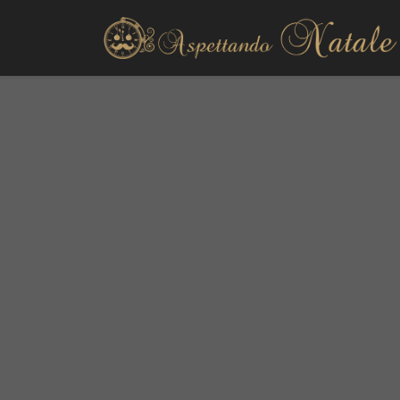
Decorazioni esterno
Decorazioni interno
Alberi di Natale
Presepi natalizi
Ghirlande
Fai da te
La tavola