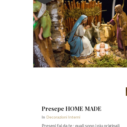
Presepe HOME MADE
In
Decorazioni Interni
Presepi fai da te : quali sono i piu originali