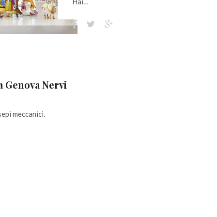
Hai…
a Genova Nervi
sepi meccanici.