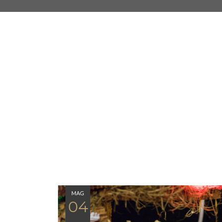
Pacchetti regalo
MAG
04