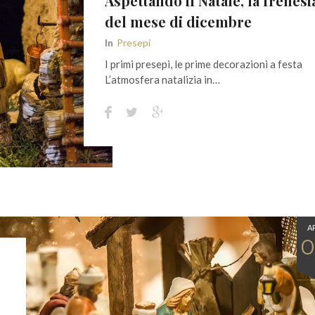
Aspettando il Natale, la frenesi
del mese di dicembre
In
Presepi
I primi presepi, le prime decorazioni a festa
L’atmosfera natalizia in…
A
0