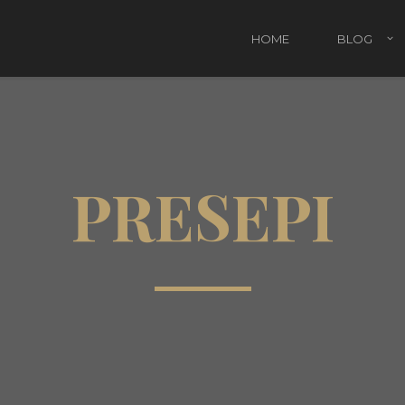
HOME
BLOG
Attività Natalizie da fare con i bambini
Rega
PRESEPI
Regali di Natale per bambini
Regal
Regal
Regal
Pacc
Il Na