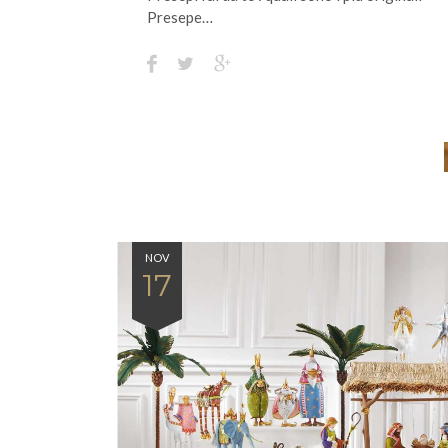
Presepe…
NOV
17