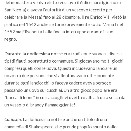
del monastero veniva eletto vescovo il 6 dicembre (giorno di
San Nicola) e aveva l’autorità di un vescovo (eccetto per
celebrare la Messa) fino al 28 dicembre. Il re Enrico VIII vietò la
pratica nel 1542 anche se tornò brevemente sotto Maria I nel
1552 ma Elisabetta I alla fine la interruppe durante il suo
regno.
Durante la dodicesima notte
era tradizione suonare diversi
tipi di flauti, soprattutto cornamuse. Si giocavano molti giochi,
compresi quelli con le uova. Questi includevano lanciare un
uovo tra due persone che si allontanavano ulteriormente
durante ogni lancio: chi lo faceva cadere aveva perso; e
passando un uovo sui cucchiai. Un altro gioco popolare era
“bocca di leone” in cui raccoglievi uvetta o altra frutta secca da
un vassoio di brandy fiammeggiante!
Curiosità:
La dodicesima notte è anche un titolo di una
commedia di Shakespeare, che prende proprio spunto dallo