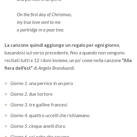
On the first day of Christmas,
my true love sent to me
a partridge in a pear tree.
La canzone quindi aggiunge un regalo per ogni giorno
,
basandosi sul verso precedente, fino a quando non vengono
recitati tutti e 12 i doni insieme, un po’ come nella canzone
“Alla
fiera dell’est”
di
Angelo Branduardi
.
Giorno 1
. una pernice in un pero
Giorno 2
. due tortore
Giorno 3
. tre galline francesi
Giorno 4
. quattro uccelli che richiamano
Giorno 5
. cinque anelli d’oro
Giorno 6
. sei oche che covano