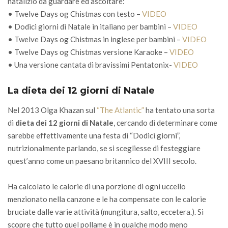
natalizio da guardare ed ascoltare:
• Twelve Days og Chistmas con testo –
VIDEO
• Dodici giorni di Natale in italiano per bambini –
VIDEO
• Twelve Days og Chistmas in inglese per bambini –
VIDEO
• Twelve Days og Chistmas versione Karaoke –
VIDEO
• Una versione cantata di bravissimi Pentatonix-
VIDEO
La dieta dei 12 giorni di Natale
Nel 2013 Olga Khazan sul
“The Atlantic”
ha tentato una sorta
di
dieta dei 12 giorni di Natale
, cercando di determinare come
sarebbe effettivamente una festa di “Dodici giorni”,
nutrizionalmente parlando, se si scegliesse di festeggiare
quest’anno come un paesano britannico del XVIII secolo.
Ha calcolato le calorie di una porzione di ogni uccello
menzionato nella canzone e le ha compensate con le calorie
bruciate dalle varie attività (mungitura, salto, eccetera.). Si
scopre che tutto quel pollame è in qualche modo meno