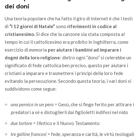
dei doni
Una teoria popolare che ha fatto il giro di Internet è che i testi
di
“I 12 giorni di Natale”
sono
riferimenti in codice al
cristianesimo
. Si dice che la canzone sia stata composta al
tempo in cui il cattolicesimo era proibito in Inghilterra, come
esercizio di memoria
per aiutare i bambini ad imparare i
dogmi della loro religione
: dietro ogni “dono” si celerebbe un
significato di fede cattolica ben preciso, questo per aiutare i
cristiani a imparare e trasmettere i principi della loro fede
evitando la persecuzione. Secondo questa teoria, i vari doni si
suddividono come segue:
una pernice in un pero
= Gesù, che si finge ferito per attirare i
predatori a sé e distoglierli dai figlioletti indifesi nel nido
due tortore
= l’Antico e il Nuovo Testamento
tre galline francesi
= fede, speranza e carità, le virtù teologali