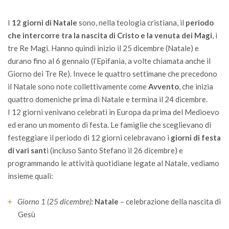
I
12 giorni di Natale
sono, nella teologia cristiana, il
periodo
che intercorre tra la nascita di Cristo e la venuta dei Magi
, i
tre Re Magi. Hanno quindi inizio il 25 dicembre (Natale) e
durano fino al 6 gennaio (l’Epifania, a volte chiamata anche il
Giorno dei Tre Re). Invece le quattro settimane che precedono
il Natale sono note collettivamente come
Avvento
, che inizia
quattro domeniche prima di Natale e termina il 24 dicembre.
I 12 giorni venivano celebrati in Europa da prima del Medioevo
ed erano un momento di festa. Le famiglie che sceglievano di
festeggiare il periodo di 12 giorni celebravano i
giorni di festa
di vari sant
i (incluso Santo Stefano il 26 dicembre) e
programmando le attività quotidiane legate al Natale, vediamo
insieme quali:
Giorno 1 (25 dicembre):
Natale
– celebrazione della nascita di
Gesù