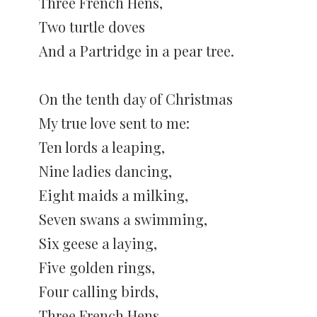
Three French Hens,
Two turtle doves
And a Partridge in a pear tree.
On the tenth day of Christmas
My true love sent to me:
Ten lords a leaping,
Nine ladies dancing,
Eight maids a milking,
Seven swans a swimming,
Six geese a laying,
Five golden rings,
Four calling birds,
Three French Hens,