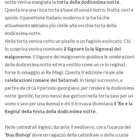
notte veniva mangiata la
torta della dodicesima notte.
Questa era una ricca torta a base di uova e burro, frutta, noci e
spezie. Il panettone italiano moderno è la torta che
attualmente abbiamo più simile alla vecchia torta della
dodicesima notte.
Nella torta veniva cotto un pisello o un fagiolo essiccato. Chi
lo scopriva veniva nominato
il Signore (o la Signora) del
malgoverno
. Il Signore del malgoverno guidava le celebrazioni
della dodicesima notte ed era vestito come un re (o regina),
forse in omaggio ai Re Magi. Questa tradizione risale alle
celebrazioni romane dei Saturnali
. In tempi successivi, a
partire da circa il periodo georgiano, per rendere la dodicesima
notte ‘gentile’, furono messi due gettoni nella torta (uno per un
uomo e uno per una donna) e chi li trovava diventava
il ‘Re e la
Regina’ della festa della dodicesima notte
.
Nelle cattedrali inglesi, durante il medioevo, c’era l’usanza del
‘Boy Bishop’
dove un ragazzo della cattedrale o della scuola