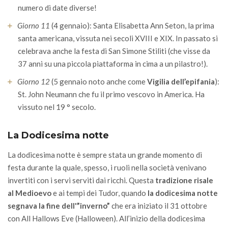
numero di date diverse!
Giorno 11
(4 gennaio): Santa Elisabetta Ann Seton, la prima
santa americana, vissuta nei secoli XVIII e XIX. In passato si
celebrava anche la festa di San Simone Stiliti (che visse da
37 anni su una piccola piattaforma in cima a un pilastro!).
Giorno 12
(5 gennaio noto anche come
Vigilia dell’epifania
):
St. John Neumann che fu il primo vescovo in America. Ha
vissuto nel 19 ° secolo.
La Dodicesima notte
La dodicesima notte è sempre stata un grande momento di
festa durante la quale, spesso, i ruoli nella società venivano
invertiti con i servi serviti dai ricchi. Questa
tradizione risale
al Medioevo
e ai tempi dei Tudor, quando
la dodicesima notte
segnava la fine dell'”inverno”
che era iniziato il 31 ottobre
con All Hallows Eve (Halloween). All’inizio della dodicesima