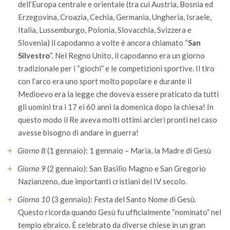
dell’Europa centrale e orientale (tra cui Austria, Bosnia ed
Erzegovina, Croazia, Cechia, Germania, Ungheria, Israele,
Italia, Lussemburgo, Polonia, Slovacchia, Svizzera e
Slovenia) il capodanno a volte è ancora chiamato “
San
Silvestro
“. Nel Regno Unito, il capodanno era un giorno
tradizionale per i “giochi” e le competizioni sportive. Il tiro
con l’arco era uno sport molto popolare e durante il
Medioevo era la legge che doveva essere praticato da tutti
gli uomini tra i 17 ei 60 anni la domenica dopo la chiesa! In
questo modo il Re aveva molti ottimi arcieri pronti nel caso
avesse bisogno di andare in guerra!
Giorno 8
(1 gennaio): 1 gennaio – Maria, la Madre di Gesù
Giorno 9
(2 gennaio): San Basilio Magno e San Gregorio
Nazianzeno, due importanti cristiani del IV secolo.
Giorno 10
(3 gennaio): Festa del Santo Nome di Gesù.
Questo ricorda quando Gesù fu ufficialmente “nominato” nel
tempio ebraico. È celebrato da diverse chiese in un gran