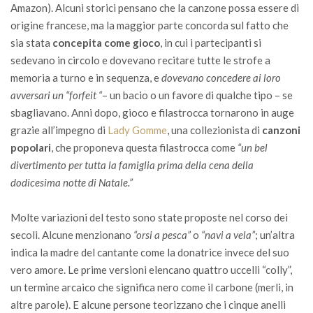
Amazon). Alcuni storici pensano che la canzone possa essere di
origine francese, ma la maggior parte concorda sul fatto che
sia stata
concepita come gioco
, in cui i partecipanti si
sedevano in circolo e dovevano recitare tutte le strofe a
memoria a turno e in sequenza, e
dovevano concedere ai loro
avversari un “forfeit “
– un bacio o un favore di qualche tipo – se
sbagliavano. Anni dopo, gioco e filastrocca tornarono in auge
grazie all’impegno di
Lady Gomme
, una collezionista di
canzoni
popolari
, che proponeva questa filastrocca come
“un bel
divertimento per tutta la famiglia prima della cena della
dodicesima notte di Natale.”
Molte variazioni del testo sono state proposte nel corso dei
secoli. Alcune menzionano
“orsi a pesca”
o
“navi a vela”
; un’altra
indica la madre del cantante come la donatrice invece del suo
vero amore. Le prime versioni elencano quattro uccelli “colly”,
un termine arcaico che significa nero come il carbone (merli, in
altre parole). E alcune persone teorizzano che i cinque anelli