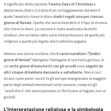
Il significato della canzone
Twelve Days of Christmas
è
abbastanza chiaro si tratta di un corteggiamento durante il
quale l’amata/o riceve in dono
dodici regali, uno per ciascun
giorno di Natale
. Quello che lascia interdetti è il tipo di strenna
che riceve in dono. La canzone è stata analizzata da molti
studiosi, che ne hanno dato varie interpretazioni, da quelle più
religiose a quelle più legate alla tradizione pagana.
Almeno una teoria sostiene, che
il canto natalizio i “Dodici
giorni di Natale”
dipingano l’immagine di una festa gioiosa, in
cui
sette giorni di banchetti con gli uccelli
sono
seguiti da
altri cinque di baldoria danzante e saltellante
. Non è così
strano come pensi: secoli fa gli europei mangiavano la maggior
parte degli animali menzionati nella canzone, compresi gli
“anelli d’oro”, che alcuni pensano si riferiscano ai fagiani, non ai
gioielli.
L’interpretazione religiosa e la simbologia