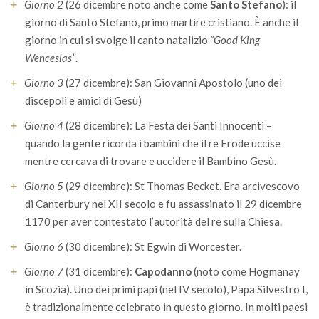
Giorno 2
(26 dicembre noto anche come
Santo Stefano
): il
giorno di Santo Stefano, primo martire cristiano. È anche il
giorno in cui si svolge il canto natalizio
“Good King
Wenceslas”
.
Giorno 3
(27 dicembre): San Giovanni Apostolo (uno dei
discepoli e amici di Gesù)
Giorno 4
(28 dicembre): La Festa dei Santi Innocenti –
quando la gente ricorda i bambini che il re Erode uccise
mentre cercava di trovare e uccidere il Bambino Gesù.
Giorno 5
(29 dicembre): St Thomas Becket. Era arcivescovo
di Canterbury nel XII secolo e fu assassinato il 29 dicembre
1170 per aver contestato l’autorità del re sulla Chiesa.
Giorno 6
(30 dicembre): St Egwin di Worcester.
Giorno 7
(31 dicembre):
Capodanno
(noto come Hogmanay
in Scozia). Uno dei primi papi (nel IV secolo), Papa Silvestro I,
è tradizionalmente celebrato in questo giorno. In molti paesi