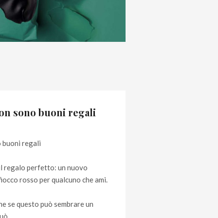
non sono buoni regali
 buoni regali
il regalo perfetto: un nuovo
fiocco rosso per qualcuno che ami.
he se questo può sembrare un
può…