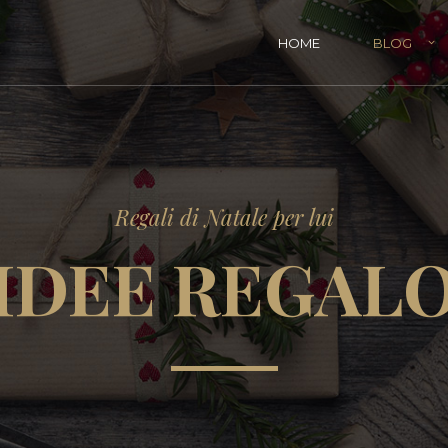
HOME
BLOG
Attività Natalizie da fare con i bambini
Rega
Regali di Natale per lui
Regali di Natale per bambini
Regal
IDEE REGAL
Regal
Regal
Pacc
Il Na