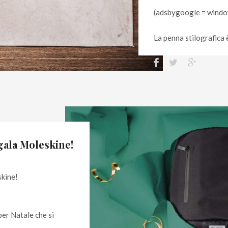
(adsbygoogle = window
La penna stilografica
egala Moleskine!
skine!
per Natale che si