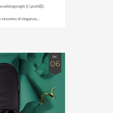
.adsbygoogle || ).push({});
 è sinonimo di eleganza,…
DIC
06