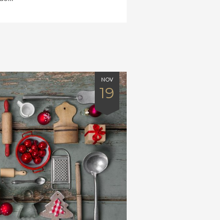
NOV
19