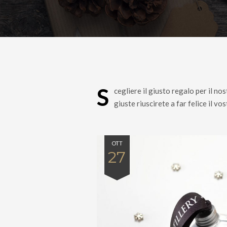
Pacchetti regalo
S
cegliere il giusto regalo per il nos
giuste riuscirete a far felice il v
OTT
27