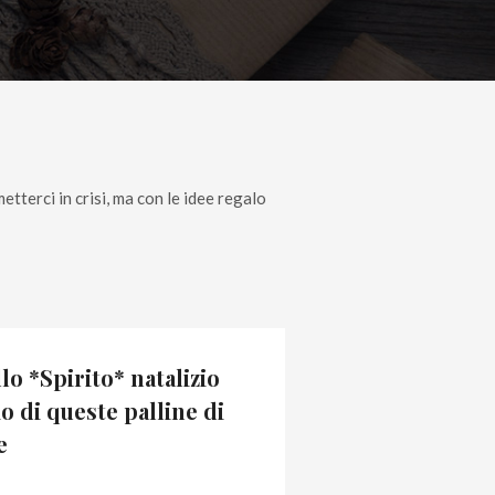
ie e leggende
etterci in crisi, ma con le idee regalo
lo *Spirito* natalizio
o di queste palline di
e