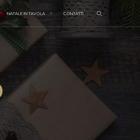
NATALE IN TAVOLA
CONTATTI
li di Natale per bambini
i di Natale per lui
O
i di Natale per lei
i di Natale per genitori e parenti
hetti regalo
tale